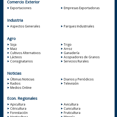
Comercio Exterior
Exportaciones
Empresas Exportadoras
Industria
Aspectos Generales
Parques Industriales
Agro
Soja
Trigo
Maiz
Arroz
Cultivos Alternativos
Ganadería
Lácteos
Acopiadores de Granos
Consignatarios
Servicios Rurales
Noticias
Últimas Noticias
Diarios y Periódicos
Radios
Televisión
Medios Online
Econ. Regionales
Apicultura
Avicultura
Citricultura
Cunicultura
Forestación
Fruticultura
Horticultura
Minería