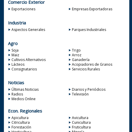
Comercio Exterior
Exportaciones
Empresas Exportadoras
Industria
Aspectos Generales
Parques Industriales
Agro
Soja
Trigo
Maiz
Arroz
Cultivos Alternativos
Ganadería
Lácteos
Acopiadores de Granos
Consignatarios
Servicios Rurales
Noticias
Últimas Noticias
Diarios y Periódicos
Radios
Televisión
Medios Online
Econ. Regionales
Apicultura
Avicultura
Citricultura
Cunicultura
Forestación
Fruticultura
Horticultura
Minería