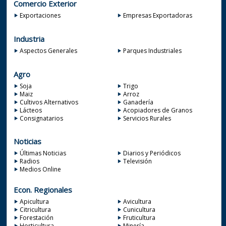
Comercio Exterior
Exportaciones
Empresas Exportadoras
Industria
Aspectos Generales
Parques Industriales
Agro
Soja
Trigo
Maiz
Arroz
Cultivos Alternativos
Ganadería
Lácteos
Acopiadores de Granos
Consignatarios
Servicios Rurales
Noticias
Últimas Noticias
Diarios y Periódicos
Radios
Televisión
Medios Online
Econ. Regionales
Apicultura
Avicultura
Citricultura
Cunicultura
Forestación
Fruticultura
Horticultura
Minería