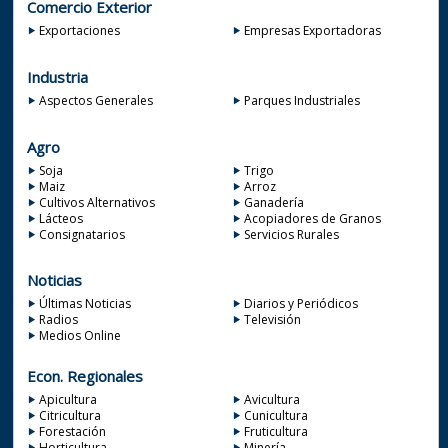
Comercio Exterior
Exportaciones
Empresas Exportadoras
Industria
Aspectos Generales
Parques Industriales
Agro
Soja
Trigo
Maiz
Arroz
Cultivos Alternativos
Ganadería
Lácteos
Acopiadores de Granos
Consignatarios
Servicios Rurales
Noticias
Últimas Noticias
Diarios y Periódicos
Radios
Televisión
Medios Online
Econ. Regionales
Apicultura
Avicultura
Citricultura
Cunicultura
Forestación
Fruticultura
Horticultura
Minería