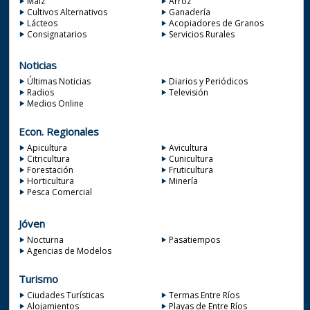
Maiz
Arroz
Cultivos Alternativos
Ganadería
Lácteos
Acopiadores de Granos
Consignatarios
Servicios Rurales
Noticias
Últimas Noticias
Diarios y Periódicos
Radios
Televisión
Medios Online
Econ. Regionales
Apicultura
Avicultura
Citricultura
Cunicultura
Forestación
Fruticultura
Horticultura
Minería
Pesca Comercial
Jóven
Nocturna
Pasatiempos
Agencias de Modelos
Turismo
Ciudades Turísticas
Termas Entre Ríos
Alojamientos
Playas de Entre Ríos