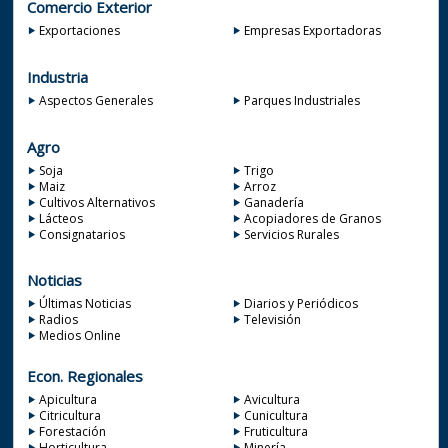
Comercio Exterior
Exportaciones
Empresas Exportadoras
Industria
Aspectos Generales
Parques Industriales
Agro
Soja
Trigo
Maiz
Arroz
Cultivos Alternativos
Ganadería
Lácteos
Acopiadores de Granos
Consignatarios
Servicios Rurales
Noticias
Últimas Noticias
Diarios y Periódicos
Radios
Televisión
Medios Online
Econ. Regionales
Apicultura
Avicultura
Citricultura
Cunicultura
Forestación
Fruticultura
Horticultura
Minería