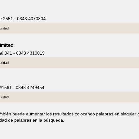
te 2551 - 0343 4070804
uridad
imited
hú 941 - 0343 4310019
uridad
Nº1561 - 0343 4249454
uridad
ambién puede aumentar los resultados colocando palabras en singular 
idad de palabras en la búsqueda.