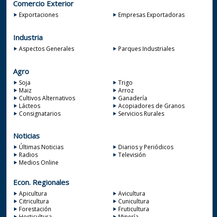
Comercio Exterior
Exportaciones
Empresas Exportadoras
Industria
Aspectos Generales
Parques Industriales
Agro
Soja
Trigo
Maiz
Arroz
Cultivos Alternativos
Ganadería
Lácteos
Acopiadores de Granos
Consignatarios
Servicios Rurales
Noticias
Últimas Noticias
Diarios y Periódicos
Radios
Televisión
Medios Online
Econ. Regionales
Apicultura
Avicultura
Citricultura
Cunicultura
Forestación
Fruticultura
Horticultura
Minería