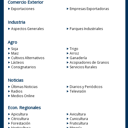
Comercio Exterior
Exportaciones
Empresas Exportadoras
Industria
Aspectos Generales
Parques Industriales
Agro
Soja
Trigo
Maiz
Arroz
Cultivos Alternativos
Ganadería
Lácteos
Acopiadores de Granos
Consignatarios
Servicios Rurales
Noticias
Últimas Noticias
Diarios y Periódicos
Radios
Televisión
Medios Online
Econ. Regionales
Apicultura
Avicultura
Citricultura
Cunicultura
Forestación
Fruticultura
Horticultura
Minería