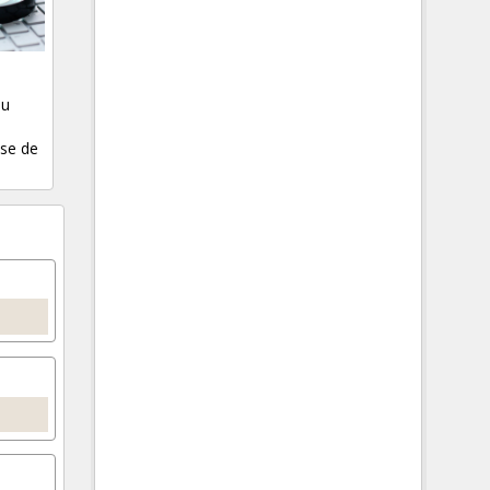
su
ase de