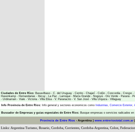
Ciudades de Entre Ríos:
Basavilbaso
-
C. del Uruguay
-
Cerrito
-
Chajarí
-
Colón
-
Concordia
-
Crespo
-
Hasenkamp
-
Hernandarias
-
Ibicuy
-
La Paz
-
Larroque
-
María Grande
-
Nogoyá
-
Oro Verde
-
Paraná
-
Pi
-
Urdinarrain
-
Viale
-
Victoria
-
Villa Elisa
-
V. Paranacito
-
V. San José
-
Villa Urquiza
-
Villaguay
Info Provincia de Entre Rios:
Info general y sectores economicos como
Industrias
,
Comercio Exterior
,
Buscador de Empresas
y
guias especiales de Entre Rios:
Busque empresas o servicios radicados en l
Provincia de Entre Rios
- Argentina |
www.entreriostotal.com.ar
Links:
Argentina Turismo
,
Rosario
,
Cordoba
,
Corrientes
,
Cordoba-Argentina
,
Colon
,
Federacio