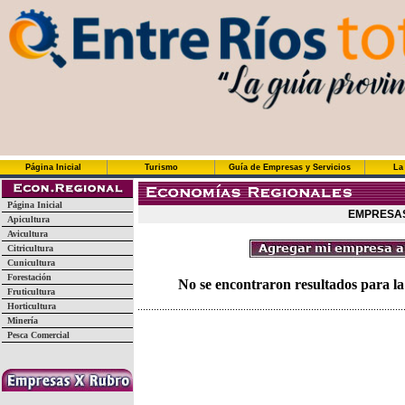
Página Inicial
Turismo
Guía de Empresas y Servicios
La
Página Inicial
EMPRESAS
Apicultura
Avicultura
Citricultura
Cunicultura
Forestación
No se encontraron resultados para la
Fruticultura
Horticultura
Minería
Pesca Comercial