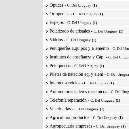
Opticas
-
C. Del Uruguay
(1)
Ortopedias
-
C. Del Uruguay
(1)
Espejos
-
C. Del Uruguay
(1)
Polarizado de cristales
-
C. Del Uruguay
(1)
Vidrios
-
C. Del Uruguay
(1)
Peluquerías-Equipos y Elemento
-
C. Del Ur
Institutos de enseñanza y Cáp.
-
C. Del Urugu
Peluquerías
-
C. Del Uruguay
(1)
Piletas de natación eq. y elem
-
C. Del Urugu
Internet servicios
-
C. Del Uruguay
(1)
Automotores talleres mecánicos
-
C. Del Uru
Telefonía reparación
-
C. Del Uruguay
(1)
Veterinarias
-
C. Del Uruguay
(1)
Agricultura productos
-
C. Del Uruguay
(1)
Agropecuaria empresas
-
C. Del Uruguay
(1)