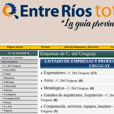
Página Inicial
Turismo
Guía de Empresas y Servicios
La
Empresas de C. del Uruguay
Inicial de Ciudades
LISTADO DE EMPRESAS Y PROFES
Departamentos
URUGUAY
C. del Uruguay
Concordia
Exportadores
-
C. Del Uruguay
(13)
Colón
Diamante
Arroz
-
C. Del Uruguay
(6)
Feliciano
Federación
Metalúrgicas
-
C. Del Uruguay
(6)
Federal
Gualeguay
Estudios de arquitectura, Arquitectos
-
C. De
Gualeguaychú
Uruguay
(6)
Ibicuy
Computación, servicios, equipos, insumos
La Paz
Nogoyá
Uruguay
(5)