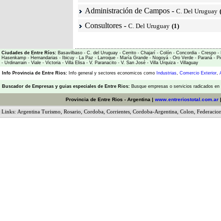
Administración de Campos
-
C. Del Uruguay
Consultores
-
C. Del Uruguay
(1)
Ciudades de Entre Ríos:
Basavilbaso
-
C. del Uruguay
-
Cerrito
-
Chajarí
-
Colón
-
Concordia
-
Crespo
-
Hasenkamp
-
Hernandarias
-
Ibicuy
-
La Paz
-
Larroque
-
María Grande
-
Nogoyá
-
Oro Verde
-
Paraná
-
Pi
-
Urdinarrain
-
Viale
-
Victoria
-
Villa Elisa
-
V. Paranacito
-
V. San José
-
Villa Urquiza
-
Villaguay
Info Provincia de Entre Rios:
Info general y sectores economicos como
Industrias
,
Comercio Exterior
,
Buscador de Empresas
y
guias especiales de Entre Rios:
Busque empresas o servicios radicados en l
Provincia de Entre Rios - Argentina |
www.entreriostotal.com.ar
Links:
Argentina Turismo
,
Rosario
,
Cordoba
,
Corrientes
,
Cordoba-Argentina
,
Colon
,
Federacio