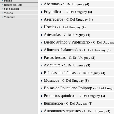
Paraná
Aberturas
-
C. Del Uruguay
(4)
Rosario del Tala
San Salvador
Frigoríficos
-
C. Del Uruguay
(4)
Victoria
Villaguay
Aserraderos
-
C. Del Uruguay
(4)
Hoteles
-
C. Del Uruguay
(4)
Artesanías
-
C. Del Uruguay
(4)
Diseño gráfico y Publicitario
-
C. Del Urugua
Alimentos balanceados
-
C. Del Uruguay
(3)
Pastas frescas
-
C. Del Uruguay
(3)
Avicultura
-
C. Del Uruguay
(3)
Bebidas alcohólicas
-
C. Del Uruguay
(3)
Mosaicos
-
C. Del Uruguay
(3)
Bolsas de Polietileno/Poliprop
-
C. Del Urugu
Productos químicos
-
C. Del Uruguay
(3)
Iluminación
-
C. Del Uruguay
(3)
Automotores repuestos
-
C. Del Uruguay
(3)