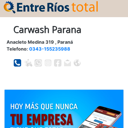
Carwash Parana
Anacleto Medina 319 , Paraná
Telefono:
0343-155235988