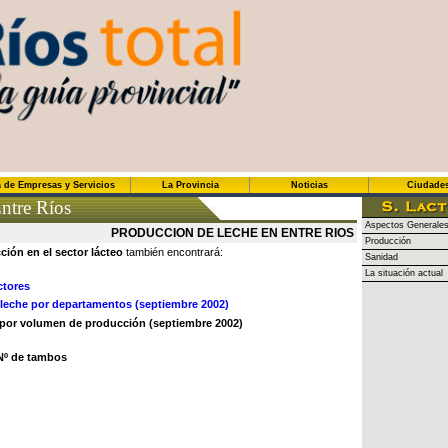
 de Empresas y Servicios
La Provincia
Noticias
Ciudade
ntre Ríos
Aspectos Generale
PRODUCCION DE LECHE EN ENTRE RIOS
Producción
ción en el sector lácteo
también encontrará:
Sanidad
La situación actual
tores
leche por departamentos (septiembre 2002)
n por volumen de producción (septiembre 2002)
 Nº de tambos