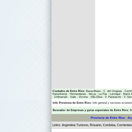
Ciudades de Entre Ríos:
Basavilbaso
-
C. del Uruguay
-
Cerrit
Hasenkamp
-
Hernandarias
-
Ibicuy
-
La Paz
-
Larroque
-
María 
-
Urdinarrain
-
Viale
-
Victoria
-
Villa Elisa
-
V. Paranacito
-
V. San
Info Provincia de Entre Rios:
Info general y sectores econo
Buscador de Empresas
y
guias especiales de Entre Rios:
B
Provincia de Entre Rios - Ar
Links:
Argentina Turismo
,
Rosario
,
Cordoba
,
Corrientes