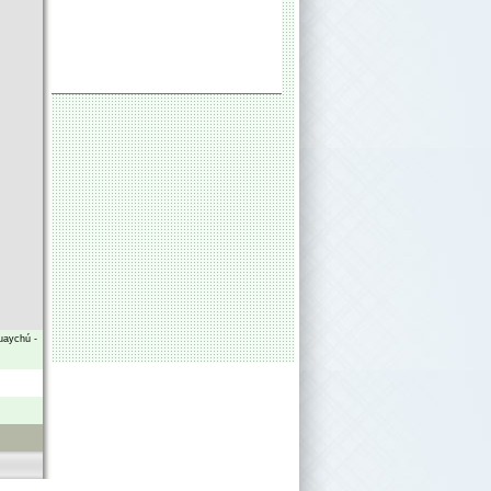
uaychú
-