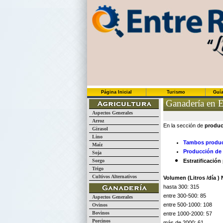
Página Inicial
Turismo
Guía
Ganadería en E
Aspectos Generales
Arroz
En la sección de
produc
Girasol
Lino
Tambos produc
Maíz
Producción de 
Soja
Sorgo
Estratificació
Trigo
Cultivos Alternativos
Volumen (Litros /día )
hasta 300: 315
entre 300-500: 85
Aspectos Generales
entre 500-1000: 108
Ovinos
Bovinos
entre 1000-2000: 57
Porcinos
más de 2000: 61