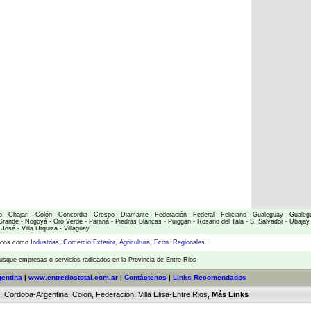
o
-
Chajarí
-
Colón
-
Concordia
-
Crespo
-
Diamante
-
Federación
-
Federal
-
Feliciano
-
Gualeguay
-
Gualeg
Grande
-
Nogoyá
-
Oro Verde
-
Paraná
-
Piedras Blancas
-
Puiggari
-
Rosario del Tala
-
S. Salvador
-
Ubajay
 José
-
Villa Urquiza
-
Villaguay
micos como
Industrias
,
Comercio Exterior
,
Agricultura
,
Econ. Regionales.
usque empresas o servicios radicados en la Provincia de Entre Rios
gentina
|
www.entreriostotal.com.ar
|
Contáctenos
|
Links Recomendados
,
Cordoba-Argentina
,
Colon
,
Federacion
,
Villa Elisa-Entre Rios
,
Más Links