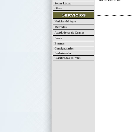
Sector Lácteo
Otros
Noticias del Agro
Mercados
Acopiadores de Granos
Faena
Eventos
Consignatarios
Profesionales
Clasificados Rurales