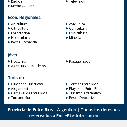
Radios
Televisión
Medios Online
Econ. Regionales
Apicultura
Avicultura
Citricultura
Cunicultura
Forestación
Fruticultura
Horticultura
Minería
Pesca Comercial
Jóven
Nocturna
Pasatiempos
Agencias de Modelos
Turismo
Ciudades Turísticas
Termas Entre Ríos
Alojamientos
Playas de Entre Ríos
Carnaval de Entre Ríos
Turismo Alternativo
Turismo Rural
Pesca Deportiva
Provincia de Entre Rios - Argentina | Todos los derechos
reservados a
EntreRiostotal.com.ar