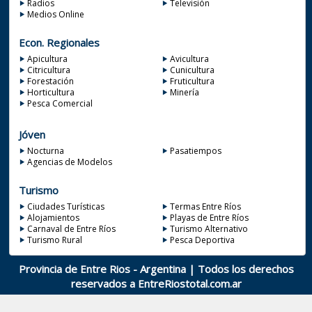
Radios
Televisión
Medios Online
Econ. Regionales
Apicultura
Avicultura
Citricultura
Cunicultura
Forestación
Fruticultura
Horticultura
Minería
Pesca Comercial
Jóven
Nocturna
Pasatiempos
Agencias de Modelos
Turismo
Ciudades Turísticas
Termas Entre Ríos
Alojamientos
Playas de Entre Ríos
Carnaval de Entre Ríos
Turismo Alternativo
Turismo Rural
Pesca Deportiva
Provincia de Entre Rios - Argentina | Todos los derechos
reservados a
EntreRiostotal.com.ar