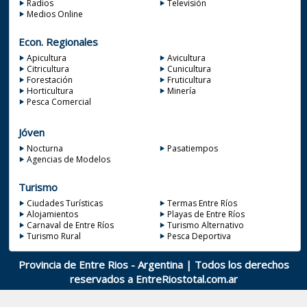
Radios
Televisión
Medios Online
Econ. Regionales
Apicultura
Avicultura
Citricultura
Cunicultura
Forestación
Fruticultura
Horticultura
Minería
Pesca Comercial
Jóven
Nocturna
Pasatiempos
Agencias de Modelos
Turismo
Ciudades Turísticas
Termas Entre Ríos
Alojamientos
Playas de Entre Ríos
Carnaval de Entre Ríos
Turismo Alternativo
Turismo Rural
Pesca Deportiva
Provincia de Entre Rios - Argentina | Todos los derechos
reservados a
EntreRiostotal.com.ar