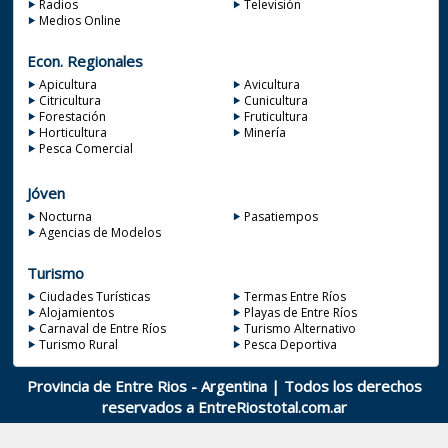
Radios
Televisión
Medios Online
Econ. Regionales
Apicultura
Avicultura
Citricultura
Cunicultura
Forestación
Fruticultura
Horticultura
Minería
Pesca Comercial
Jóven
Nocturna
Pasatiempos
Agencias de Modelos
Turismo
Ciudades Turísticas
Termas Entre Ríos
Alojamientos
Playas de Entre Ríos
Carnaval de Entre Ríos
Turismo Alternativo
Turismo Rural
Pesca Deportiva
Provincia de Entre Rios - Argentina | Todos los derechos
reservados a
EntreRiostotal.com.ar