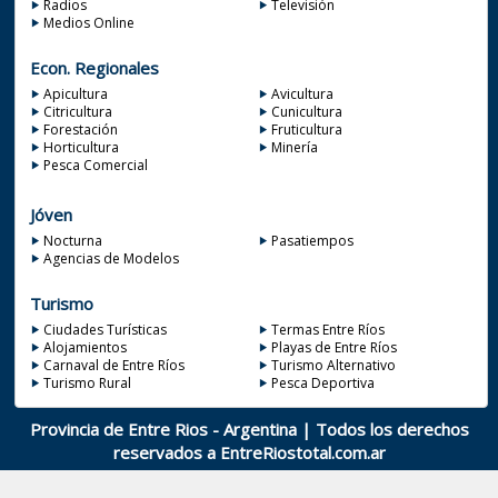
Radios
Televisión
Medios Online
Econ. Regionales
Apicultura
Avicultura
Citricultura
Cunicultura
Forestación
Fruticultura
Horticultura
Minería
Pesca Comercial
Jóven
Nocturna
Pasatiempos
Agencias de Modelos
Turismo
Ciudades Turísticas
Termas Entre Ríos
Alojamientos
Playas de Entre Ríos
Carnaval de Entre Ríos
Turismo Alternativo
Turismo Rural
Pesca Deportiva
Provincia de Entre Rios - Argentina | Todos los derechos
reservados a
EntreRiostotal.com.ar