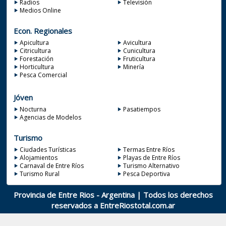
Radios
Televisión
Medios Online
Econ. Regionales
Apicultura
Avicultura
Citricultura
Cunicultura
Forestación
Fruticultura
Horticultura
Minería
Pesca Comercial
Jóven
Nocturna
Pasatiempos
Agencias de Modelos
Turismo
Ciudades Turísticas
Termas Entre Ríos
Alojamientos
Playas de Entre Ríos
Carnaval de Entre Ríos
Turismo Alternativo
Turismo Rural
Pesca Deportiva
Provincia de Entre Rios - Argentina | Todos los derechos
reservados a
EntreRiostotal.com.ar