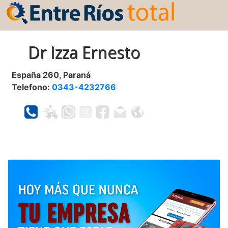
Dr Izza Ernesto
España 260, Paraná
Telefono:
0343-4232766